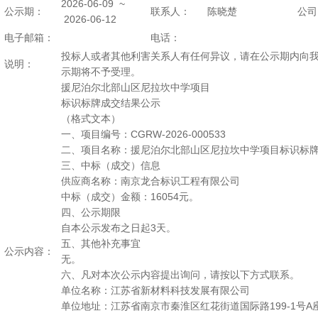
2026-06-09 ~
公示期：
联系人：
陈晓楚
公司
2026-06-12
电子邮箱：
电话：
投标人或者其他利害关系人有任何异议，请在公示期内向
说明：
示期将不予受理。
援尼泊尔北部山区尼拉坎中学项目
标识标牌成交结果公示
（格式文本）
一、项目编号：CGRW-2026-000533
二、项目名称：援尼泊尔北部山区尼拉坎中学项目标识标
三、中标（成交）信息
供应商名称：南京龙合标识工程有限公司
中标（成交）金额：16054元。
四、公示期限
自本公示发布之日起3天。
五、其他补充事宜
公示内容：
无。
六、凡对本次公示内容提出询问，请按以下方式联系。
单位名称：江苏省新材料科技发展有限公司
单位地址：江苏省南京市秦淮区红花街道国际路199-1号A