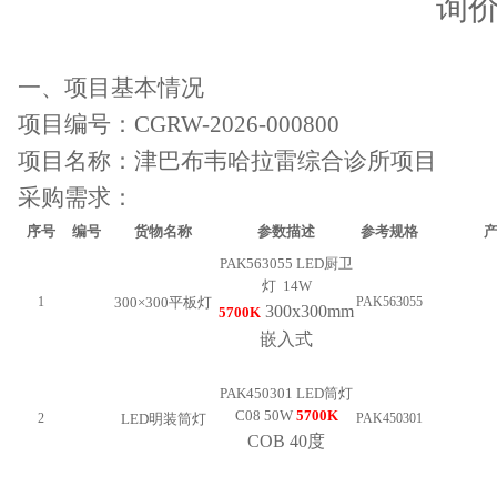
询
一、项目基本情况
项目编号：
CGRW-2026-000
800
项目名称：津巴布韦哈拉雷综合诊所项目
采购需求：
序号
编号
货物名称
参数描述
参考规格
PAK563055 LED厨卫
灯 14W
1
300×300平板灯
PAK563055
300x300mm
5700K
嵌入式
PAK450301 LED筒灯
C08 50W
5700K
2
LED明装筒灯
PAK450301
COB 40度