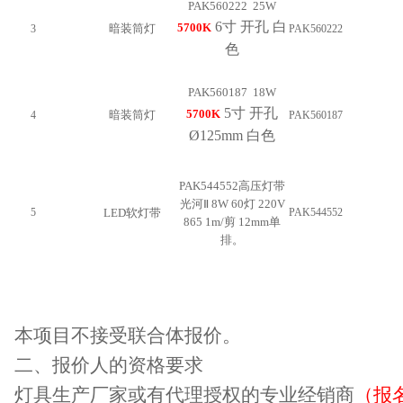
PAK560222 25W
6寸 开孔 白
5700K
暗装筒灯
3
PAK560222
色
PAK560187 18W
5寸 开孔
5700K
暗装筒灯
4
PAK560187
Ø125mm 白色
PAK544552高压灯带
光河Ⅱ 8W 60灯 220V
5
LED软灯带
PAK544552
865 1m/剪 12mm单
排。
本项目不接受联合体报价。
二、
报价人的资格要求
灯具生产厂家或有代理授权的专业经销商
（报