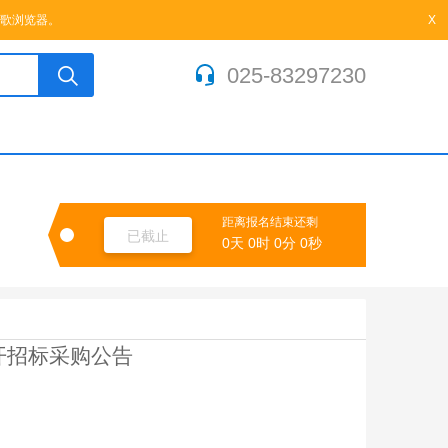
关于我们
|
收藏本站
歌浏览器。
X
025-83297230
距离报名结束还剩
已截止
0天
0时
0分
0秒
开招标采购公告