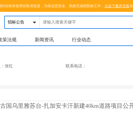
测到当前未使用谷歌浏览器，为保证您安全、高效完成招投标工作，
点击下载并安装
谷
政策法规
新闻资讯
行业动态
人：
张红
联系电话：
公
2 蒙古国乌里雅苏台-扎加安卡汗新建40km道路
项目