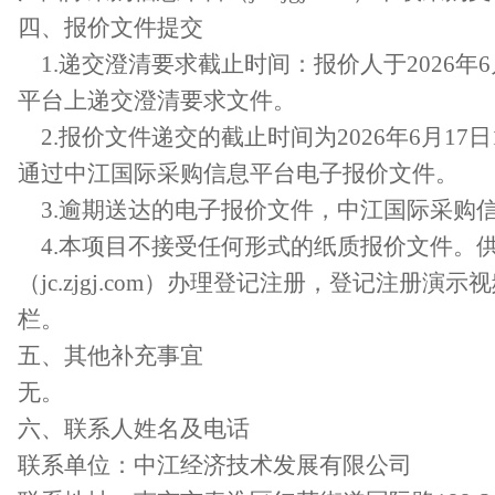
四、
报价
文件提交
1.
递交澄清要求截止时间：报价人于
2026
年
6
平台上递交澄清要求文件。
2.
报价文件递交的截止时间为
2026
年
6
月
17
日
通过中江国际采购信息平台电子报价文件。
3.
逾期送达的电子报价文件，中江国际采购
4.本项目不接受任何形式的纸质报价文件。
（
jc.zjgj.com
）
办理登记注册，登记注册演示视
栏。
五
、其他补充事宜
无。
六
、
联系人姓名及电话
联系单位：
中江经济技术发展有限公司