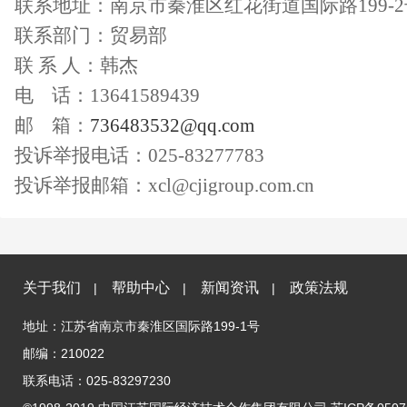
联系地址：
南京市秦淮区红花街道国际路
199
联系部门：
贸易
部
联
系
人：
韩杰
电
话：
13641589439
邮
箱：
736483532
@qq.com
投诉举报电话：
025-83277783
投诉举报邮箱：
xcl@cjigroup.com.cn
关于我们
帮助中心
新闻资讯
政策法规
|
|
|
地址：江苏省南京市秦淮区国际路199-1号
邮编：210022
联系电话：025-83297230