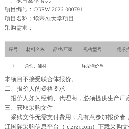
一、项目基本情况
项目编号
：
CGRW-202
6
-00
0791
项目名称：
埃塞
AI大学项目
采购需求：
序号
材料名称
品牌
/
厂家
规格型号
需求
1
角铁、辅材
详见询价单
本项目
不
接受联合体
报价
。
二、
报价人
的资格要求
报价人如为经销、代理商，必须提供生产厂
三、
获取采购文件
采购文件无需支付费用，凡有意参加报价者
江国际采购信息平台
（
jc.zjgj.com
）
下载采购文