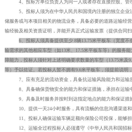
4、
投标方
单位负责人为同一人或者存在直接控股、管
5
、投标人须为在中华人民共和国境内注册的独立企业
储服务或与本项目相关的物流业务，具备必要的道路运输经营
输经验及相关资质证明，并能开具正式运输发票
（
提供合同扫
6、
投标人须具备提供至少
8辆13.75米平板车（宽度
输需求的其他相应车型（如13米、17.5米平板车等）的服
障能力，投标人须针对上述明确要求数量的车型（13.75米及
等）予以佐证。若投标人暂不拥有9.6米平板车，须提前说明
7
、应有充足的流动资金，
具备抗运输风险能力和运输
8
、具备确保货物安全的能力和保证措施
，承担在运输
9
、具备及时服务并按时到达
指定地点
的能力和保证措
10
、
提供
一天
24
小时服务，具有流畅的信息沟通渠道
和
11
、投标人
确保运输车辆足额向保险公司投保，能够担
1
2
、运输全过程投标人必须遵守《中华人民共和国招标