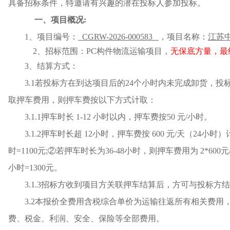
具备招标条件，特邀请有兴趣的潜在投标人参加投标。
一、项目概况
:
1、
项目编号：
CGRW-2026-000583
，
项目名称：
江苏
2、招标范围：
PC构件
物流运输
项目
，
无保底方量，最
3、结算方式：
3.1若投标方在到达项目后的
24
个小时内未完成卸货，投
取押车费用，则押车费按以下方式计取：
3.1.1押车时长 1-12 小时以内，押车费按50 元/小时。
3.1.2押车时长超 12小时，押车费按 600 元/天（24小时
时=1100元;②若押车时长为36-48小时，则押车费用为 2*600元
小时=1300元。
3.1.3招标方收到项目方关联押车结算后，方可与投标方
3.2本报价全费用含税综合单价为运输往返所有相关费
费、税金、利润、安全、保险等全部费用。