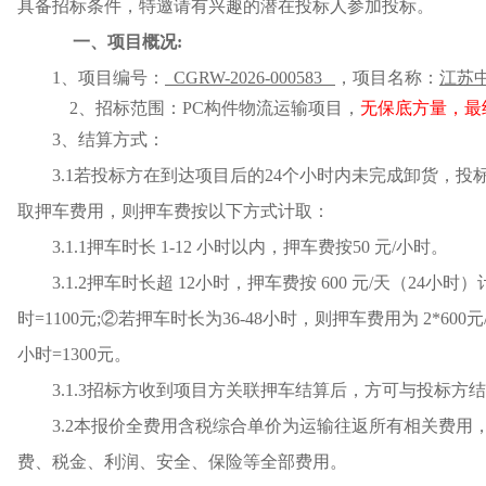
具备招标条件，特邀请有兴趣的潜在投标人参加投标。
一、项目概况
:
1、
项目编号：
CGRW-2026-000583
，
项目名称：
江苏
2、招标范围：
PC构件
物流运输
项目
，
无保底方量，最
3、结算方式：
3.1若投标方在到达项目后的
24
个小时内未完成卸货，投
取押车费用，则押车费按以下方式计取：
3.1.1押车时长 1-12 小时以内，押车费按50 元/小时。
3.1.2押车时长超 12小时，押车费按 600 元/天（24小时
时=1100元;②若押车时长为36-48小时，则押车费用为 2*600元
小时=1300元。
3.1.3招标方收到项目方关联押车结算后，方可与投标方
3.2本报价全费用含税综合单价为运输往返所有相关费
费、税金、利润、安全、保险等全部费用。