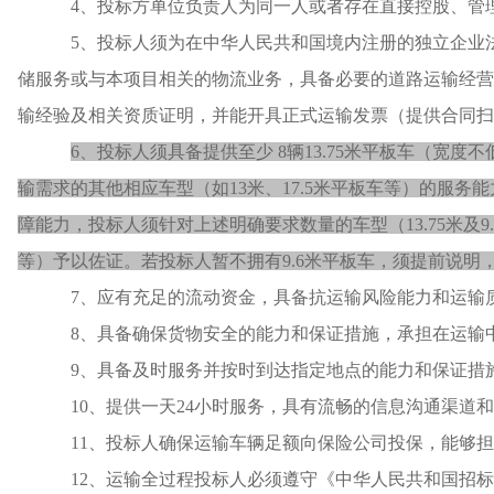
4、
投标方
单位负责人为同一人或者存在直接控股、管
5
、投标人须为在中华人民共和国境内注册的独立企业
储服务或与本项目相关的物流业务，具备必要的道路运输经营
输经验及相关资质证明，并能开具正式运输发票
（
提供合同扫
6、
投标人须具备提供至少
8辆13.75米平板车（宽度
输需求的其他相应车型（如13米、17.5米平板车等）的服
障能力，投标人须针对上述明确要求数量的车型（13.75米及
等）予以佐证。若投标人暂不拥有9.6米平板车，须提前说明
7
、应有充足的流动资金，
具备抗运输风险能力和运输
8
、具备确保货物安全的能力和保证措施
，承担在运输
9
、具备及时服务并按时到达
指定地点
的能力和保证措
10
、
提供
一天
24
小时服务，具有流畅的信息沟通渠道
和
11
、投标人
确保运输车辆足额向保险公司投保，能够担
1
2
、运输全过程投标人必须遵守《中华人民共和国招标