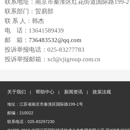
联系地址：
南京市秦淮区红花街道国际路
199
联系部门：
贸易
部
联
系
人：
韩杰
电
话：
13641589439
邮
箱：
736483532
@qq.com
投诉举报电话：
025-83277783
投诉举报邮箱：
xcl@cjigroup.com.cn
关于我们
帮助中心
新闻资讯
政策法规
|
|
|
地址：江苏省南京市秦淮区国际路199-1号
邮编：210022
联系电话：025-83297230