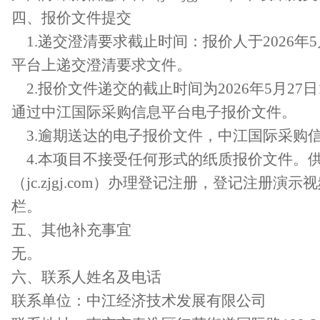
四、
报价
文件提交
1.
递交澄清要求截止时间：报价人于
2026
年
5
平台上递交澄清要求文件。
2.
报价文件递交的截止时间为
2026
年
5
月
27
日
通过中江国际采购信息平台电子报价文件。
3.
逾期送达的电子报价文件，中江国际采购
4.本项目不接受任何形式的纸质报价文件。
（
jc.zjgj.com
）
办理登记注册，登记注册演示视
栏。
五
、其他补充事宜
无。
六
、
联系人姓名及电话
联系单位：
中江经济技术发展有限公司