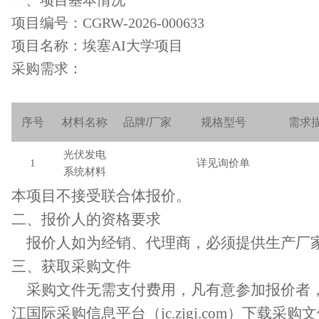
一、项目基本情况
项目编号
：
CGRW-202
6
-00
0633
项目名称：
埃塞
AI大学项目
采购需求：
序号
材料名称
品牌
/
厂家
规格型号
需求
光伏发电
1
详见询价单
系统材料
本项目
不
接受联合体
报价
。
二、
报价人
的资格要求
报价人如为经销、代理商，必须提供生产厂
三、
获取采购文件
采购文件无需支付费用，凡有意参加报价者
江国际采购信息平台
（
jc.zjgj.com
）
下载采购文