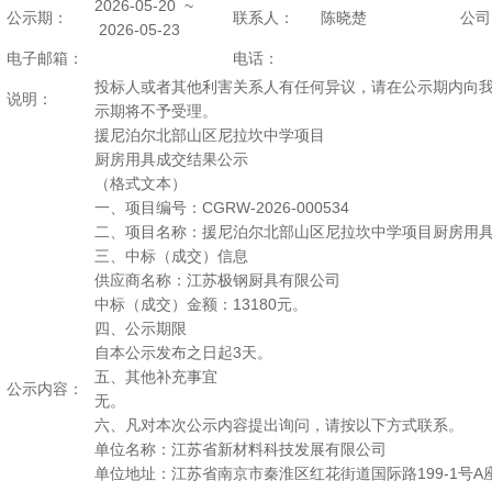
2026-05-20 ~
公示期：
联系人：
陈晓楚
公司
2026-05-23
电子邮箱：
电话：
投标人或者其他利害关系人有任何异议，请在公示期内向
说明：
示期将不予受理。
援尼泊尔北部山区尼拉坎中学项目
厨房用具成交结果公示
（格式文本）
一、项目编号：CGRW-2026-000534
二、项目名称：援尼泊尔北部山区尼拉坎中学项目厨房用
三、中标（成交）信息
供应商名称：江苏极钢厨具有限公司
中标（成交）金额：13180元。
四、公示期限
自本公示发布之日起3天。
五、其他补充事宜
公示内容：
无。
六、凡对本次公示内容提出询问，请按以下方式联系。
单位名称：江苏省新材料科技发展有限公司
单位地址：江苏省南京市秦淮区红花街道国际路199-1号A